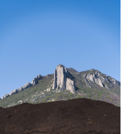
process spécifique, qui assure innocuité et
nourrir les micro-organismes
constance de composition à notre principe actif
conserver une matière équilibrée et stable,
Ov. Durant toute cette phase aérobie, nous
pilotons soigneusement trois paramètres. Nous
grâce à l’apport de fibres carbonées
contrôlons régulièrement l’oxygénation,
stabiliser le taux d’humidité de la matière
l’humidité et la température des matières en
pour une biofermentation optimale, et ce
cours d’élevage.
jusqu’à l’épandage en culture
Phase en anaérobie
(Bloquer l’oxygène dans la
matière)
Cette phase permet de recréer les conditions
naturelles de la vie sous terre : les micro-
organismes aérobies (vivant dans la couche
supérieure du sol) vont laisser place aux micro-
organismes anaérobies (vivant en profondeur
dans le sol). Très dynamiques, ces micro-
organismes dégradent les fibres carbonées et
libèrent leurs éléments nutritifs en les
transformant en acides humiques et fulviques
(composants essentiels de l’humus stable). Un