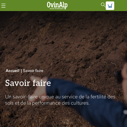
Aller
au
contenu
Accueil
|
Savoir faire
Savoir faire
Un savoir-faire unique au service de la fertilité des
sols et de la performance des cultures.