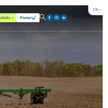
FR
test
Instagram
LinkedIn
oduits
Panier