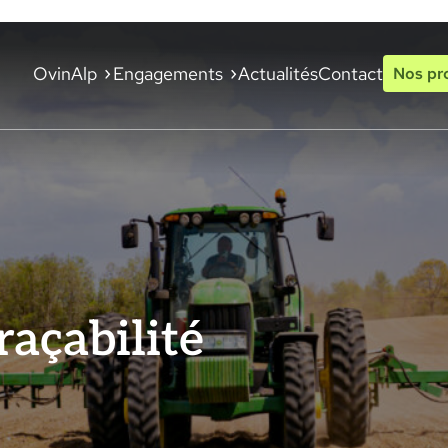
OvinAlp
Engagements
Actualités
Contact
Nos pr
raçabilité