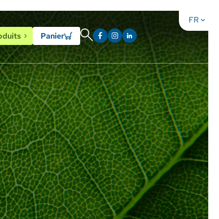
FR
test
Instagram
LinkedIn
oduits
Panier