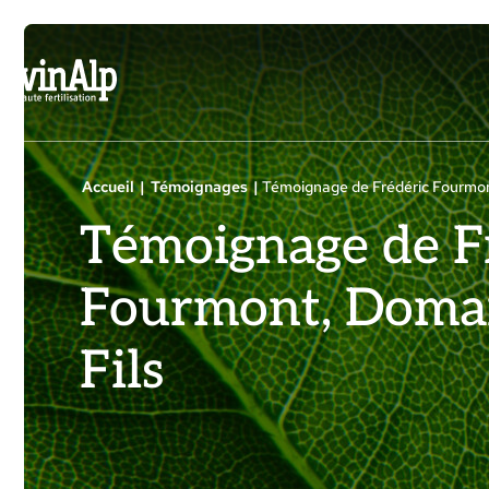
Aller
au
contenu
Accueil
|
Témoignages
|
Témoignage de Frédéric Fourmon
Témoignage de F
Fourmont, Domai
Fils