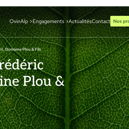
OvinAlp
Engagements
Actualités
Contact
Nos pr
t, Domaine Plou & Fils
rédéric
ne Plou &