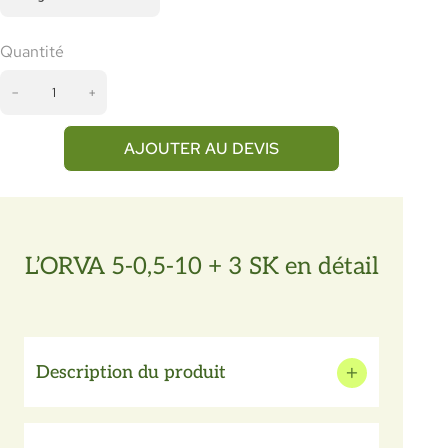
Quantité
q
−
+
u
a
n
AJOUTER AU DEVIS
t
i
t
é
d
L’ORVA 5-0,5-10 + 3 SK en détail
e
O
R
V
A
Description du produit
5
-
ORVA 5-0,5-10 + 3 SK apporte aux cultures
0
les éléments essentiels à la production de
,