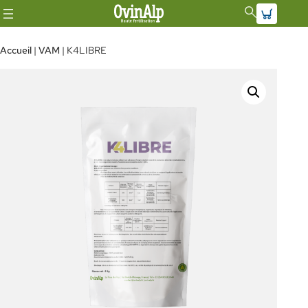
Aller
au
Accueil
|
VAM
| K4LIBRE
contenu