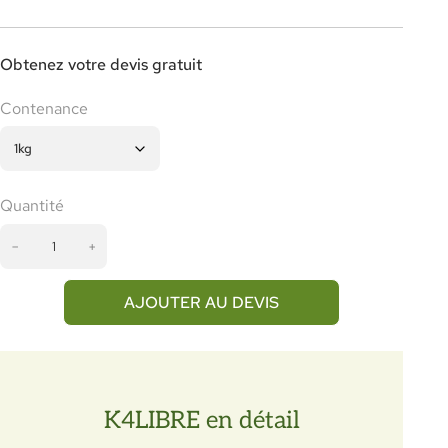
Obtenez votre devis gratuit
Contenance
Quantité
q
−
+
u
a
n
AJOUTER AU DEVIS
t
i
t
é
d
K4LIBRE en détail
e
K