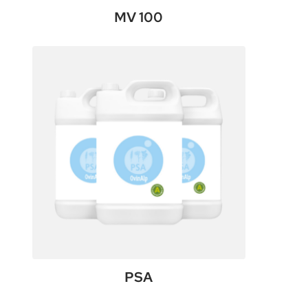
MV 100
:
Voir le produit
MV
100
PSA
:
Voir le produit