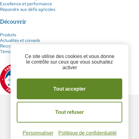
Excellence et performance
Répondre aux défis agricoles
Découvrir
Produits
Actualités et conseils
Recrutement
Témoignages
Ce site utilise des cookies et vous donne
le contrôle sur ceux que vous souhaitez
activer
Tout accepter
Mentions légales
Plan du site
Politique de confidentialité
Tout refuser
Facebook
Instagram
LinkedIn
Personnaliser
Politique de confidentialité
Fait main par :
Tribu and co