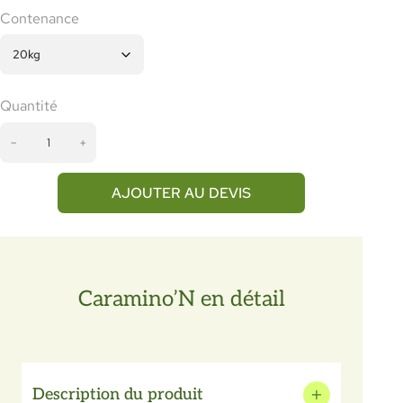
Contenance
Quantité
q
−
+
u
a
n
AJOUTER AU DEVIS
t
i
t
é
d
Caramino’N en détail
e
C
a
r
a
Description du produit
m