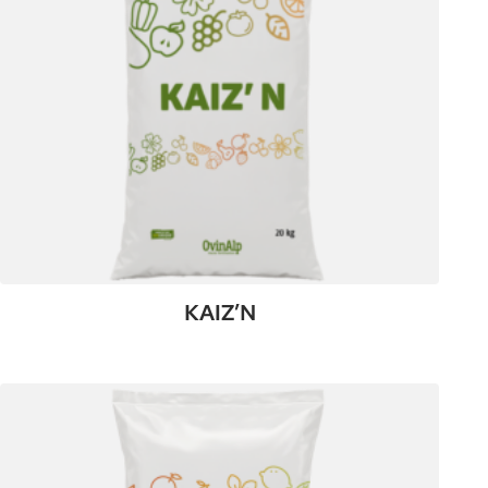
KAIZ’N
:
Plus de détails
KAIZ’N