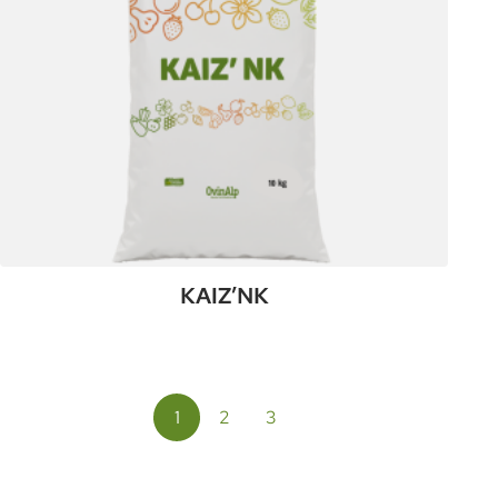
KAIZ’NK
:
Plus de détails
KAIZ’NK
1
2
3