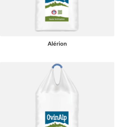
Alérion
:
Plus de détails
Alérion