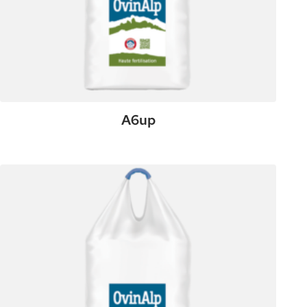
A6up
:
Plus de détails
A6up