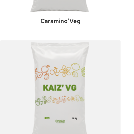
Caramino’Veg
:
Plus de détails
Caramino’Veg