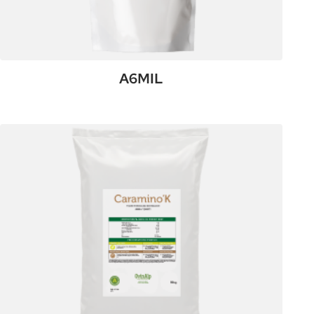
A6MIL
:
Plus de détails
A6MIL