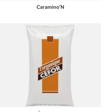
Caramino’N
:
Plus de détails
Caramino’N