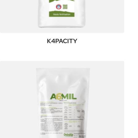
K4PACITY
:
Plus de détails
K4PACITY