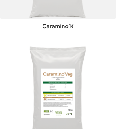
Caramino’K
:
Plus de détails
Caramino’K