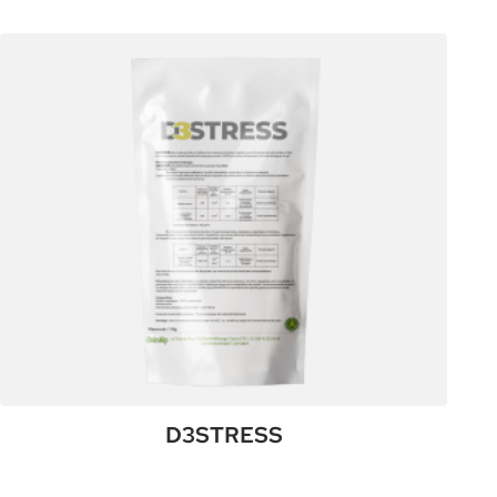
CÉFOR
5-
3-
10
SK
D3STRESS
:
Plus de détails
D3STRESS