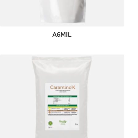
A6MIL
:
Plus de détails
A6MIL