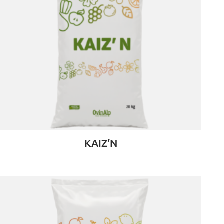
KAIZ’N
:
Plus de détails
KAIZ’N