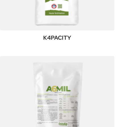
K4PACITY
:
Plus de détails
K4PACITY