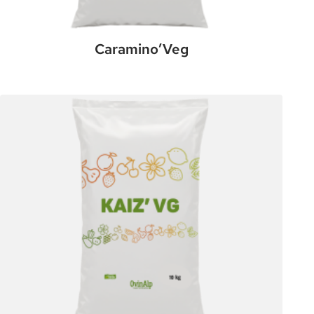
Caramino’Veg
:
Plus de détails
Caramino’Veg