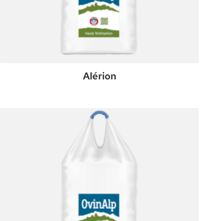
Alérion
:
Plus de détails
Alérion