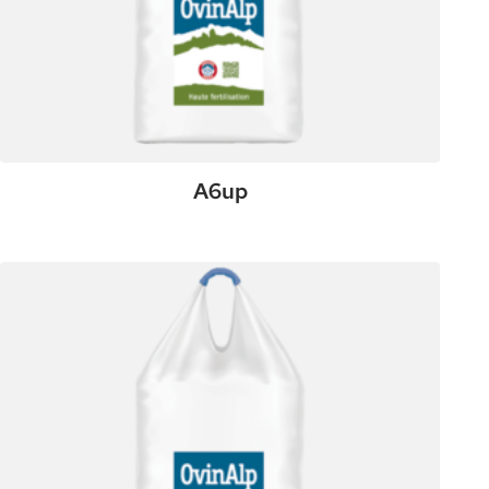
A6up
:
Plus de détails
A6up