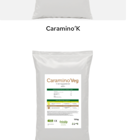
Caramino’K
:
Plus de détails
Caramino’K