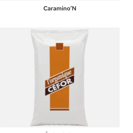
Caramino’N
:
Plus de détails
Caramino’N