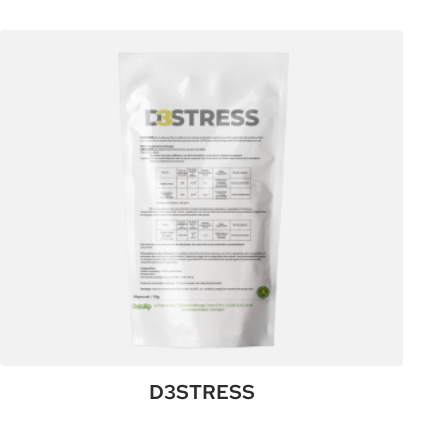
CÉFOR
5-
3-
10
SK
D3STRESS
:
Plus de détails
D3STRESS