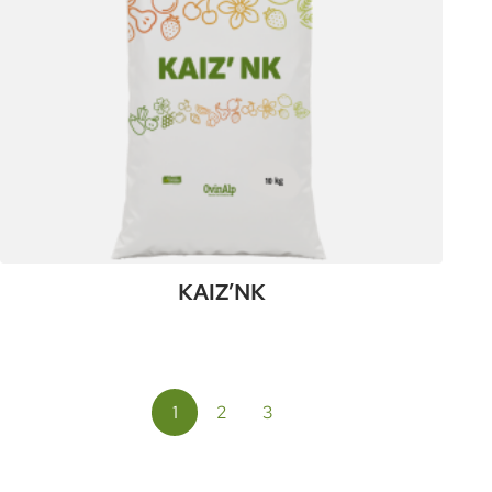
KAIZ’NK
:
Plus de détails
KAIZ’NK
1
2
3